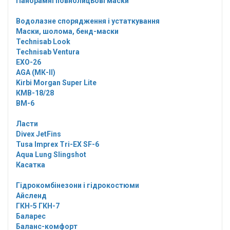
Панорамні повнолицьові маски
Водолазне спорядження і устаткування
Маски, шолома, бенд-маски
Technisab Look
Technisab Ventura
EXO-26
AGA (МК-II)
Kirbi Morgan Super Lite
КМВ-18/28
ВМ-6
Ласти
Divex JetFins
Tusa Imprex Tri-EX SF-6
Aqua Lung Slingshot
Касатка
Гідрокомбінезони і гідрокостюми
Айсленд
ГКН-5 ГКН-7
Баларес
Баланс-комфорт