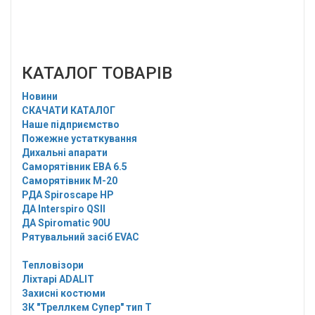
КАТАЛОГ ТОВАРІВ
Новини
СКАЧАТИ КАТАЛОГ
Наше підприємство
Пожежне устаткування
Дихальні апарати
Саморятівник EBA 6.5
Саморятівник M-20
РДА Spiroscape HP
ДА Interspiro QSII
ДА Spiromatic 90U
Рятувальний засіб EVAC
Тепловізори
Ліхтарі ADALIT
Захисні костюми
ЗК "Треллкем Супер" тип Т