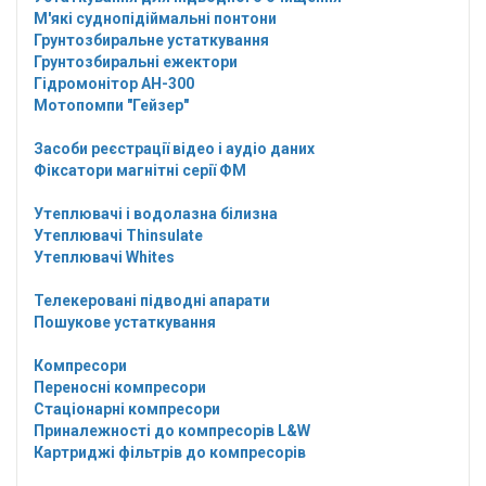
М'які суднопідіймальні понтони
Грунтозбиральне устаткування
Грунтозбиральні ежектори
Гідромонітор АН-300
Мотопомпи "Гейзер"
Засоби реєстрації відео і аудіо даних
Фіксатори магнітні серії ФМ
Утеплювачі і водолазна білизна
Утеплювачі Thinsulate
Утеплювачі Whites
Телекеровані підводні апарати
Пошукове устаткування
Компресори
Переносні компресори
Стаціонарні компресори
Приналежності до компресорів L&W
Картриджі фільтрів до компресорів