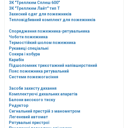
ЗК "Треллкем Сплеш 600"
ЗК "Треллкем Лайт" тип Т
Захисний одяг для пожежників
Тепловідбивний комплект для пожежників
Спорядження пожежника-рятувальника
Чоботи пожежника
Термостійкий шолом пожежника
Рукавиці спеціальні
Сокира і кобура
Карабін
Підшоломник трикотажний напівшерстяний
Пояс пожежника рятувальний
Системи пожежогасіння
Засоби захисту дихання
Комплектуючі дихальних апаратів
Балони високого тиску
Редуктор
Сигнальний пристрій з манометром
Легеневий автомат
Рятувальні пристрої