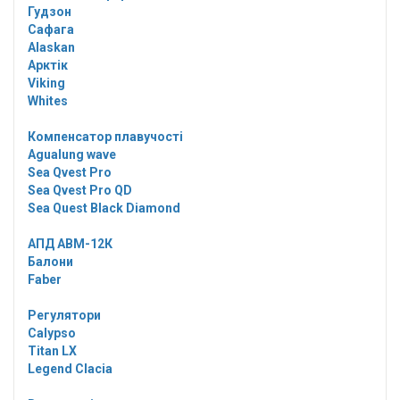
Гудзон
Сафага
Alaskan
Арктік
Viking
Whites
Компенсатор плавучості
Agualung wave
Sea Qvest Pro
Sea Qvest Pro QD
Sea Quest Black Diamond
АПД АВМ-12К
Балони
Faber
Регулятори
Calypso
Titan LX
Legend Clacia