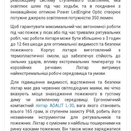
революційну систему ступеневого освітлення, яка
освітлює шлях під час ходьби, та в поєднанні з
інноваційною оптикою Power LedEngine Optic створює
потужне джерело освітлення потужністю 350 люмен.
Щоб гарантувати максимальний час автономної роботи
під час пожеж у лісах або під час тривалих рятувальних
робіт, час роботи ліхтаря може бути збільшено з 3 годин
до 12 без шкоди для оптимальної видимості та безпеки
пожежного. Корпус ліхтаря виготовлений з
термопластичної смоли, що забезпечує стійкість до
сильних ударів, впливу екстремальних температур та
корозійних речовин. Ліхтар витримує
найекстремальніші робочі середовища та умови.
Для підвищення видимості, відстеження та безпеки
ліхтар має два червоних світлодіодних маяки, які чітко
вказують місце знаходження пожежного в густому
диму чи запиленому середовищі. Ергономічний
компактний
ліхтар ADALIT L-30
, вага якого становить
всього 165 грам, зі ступенем захисту IP68, робить його
незамінним інструментом для рятувальників та
пожежних. Ліхтар є сумісним з найбільш поширеними на
ринку касками пожежних. Він також може заряджатися