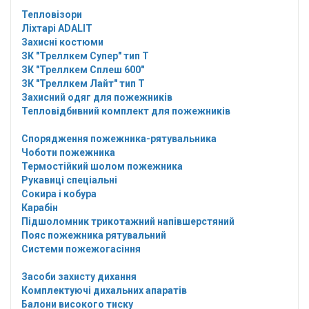
Тепловізори
Ліхтарі ADALIT
Захисні костюми
ЗК "Треллкем Супер" тип Т
ЗК "Треллкем Сплеш 600"
ЗК "Треллкем Лайт" тип Т
Захисний одяг для пожежників
Тепловідбивний комплект для пожежників
Спорядження пожежника-рятувальника
Чоботи пожежника
Термостійкий шолом пожежника
Рукавиці спеціальні
Сокира і кобура
Карабін
Підшоломник трикотажний напівшерстяний
Пояс пожежника рятувальний
Системи пожежогасіння
Засоби захисту дихання
Комплектуючі дихальних апаратів
Балони високого тиску