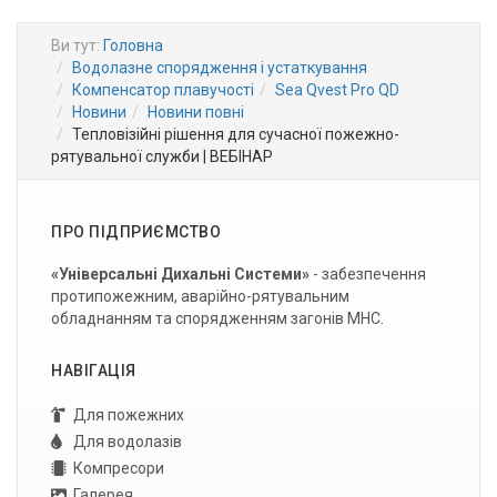
Ви тут:
Головна
Водолазне спорядження і устаткування
Компенсатор плавучості
Sea Qvest Pro QD
Новини
Новини повні
Тепловізійні рішення для сучасної пожежно-
рятувальної служби | ВЕБІНАР
ПРО ПІДПРИЄМСТВО
«Універсальні Дихальні Системи»
- забезпечення
протипожежним, аварійно-рятувальним
обладнанням та спорядженням загонів МНС.
НАВІГАЦІЯ
Для пожежних
Для водолазів
Компресори
Галерея