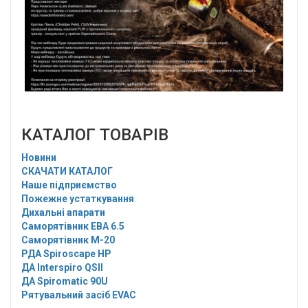
КАТАЛОГ ТОВАРІВ
Новини
СКАЧАТИ КАТАЛОГ
Наше підприємство
Пожежне устаткування
Дихальні апарати
Саморятівник EBA 6.5
Саморятівник M-20
РДА Spiroscape HP
ДА Interspiro QSII
ДА Spiromatic 90U
Рятувальний засіб EVAC