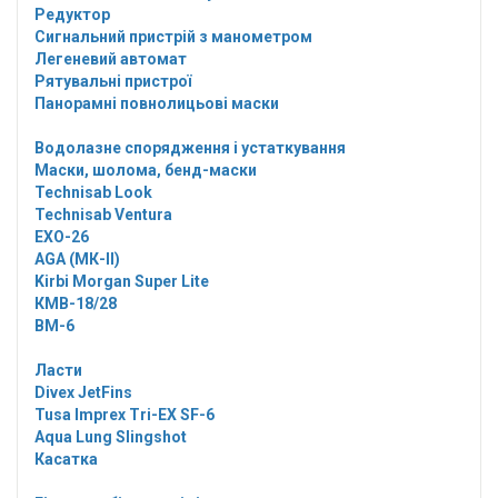
Редуктор
Сигнальний пристрій з манометром
Легеневий автомат
Рятувальні пристрої
Панорамні повнолицьові маски
Водолазне спорядження і устаткування
Маски, шолома, бенд-маски
Technisab Look
Technisab Ventura
EXO-26
AGA (МК-II)
Kirbi Morgan Super Lite
КМВ-18/28
ВМ-6
Ласти
Divex JetFins
Tusa Imprex Tri-EX SF-6
Aqua Lung Slingshot
Касатка