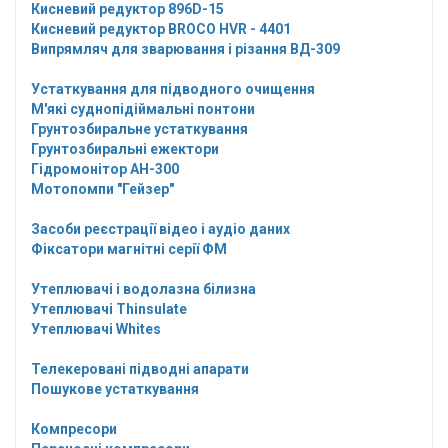
Кисневий редуктор 896D-15
Кисневий редуктор BROCO HVR - 4401
Випрямляч для зварювання і різання ВД-309
Устаткування для підводного очищення
М'які суднопідіймальні понтони
Грунтозбиральне устаткування
Грунтозбиральні ежектори
Гідромонітор АН-300
Мотопомпи "Гейзер"
Засоби реєстрації відео і аудіо даних
Фіксатори магнітні серії ФМ
Утеплювачі і водолазна білизна
Утеплювачі Thinsulate
Утеплювачі Whites
Телекеровані підводні апарати
Пошукове устаткування
Компресори