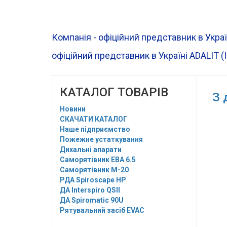
Компанія - офіційний представник в Украї
офіційний представник в Україні ADALIT (
КАТАЛОГ ТОВАРІВ
З 
Новини
СКАЧАТИ КАТАЛОГ
Наше підприємство
Пожежне устаткування
Дихальні апарати
Саморятівник EBA 6.5
Саморятівник M-20
РДА Spiroscape HP
ДА Interspiro QSII
ДА Spiromatic 90U
Рятувальний засіб EVAC