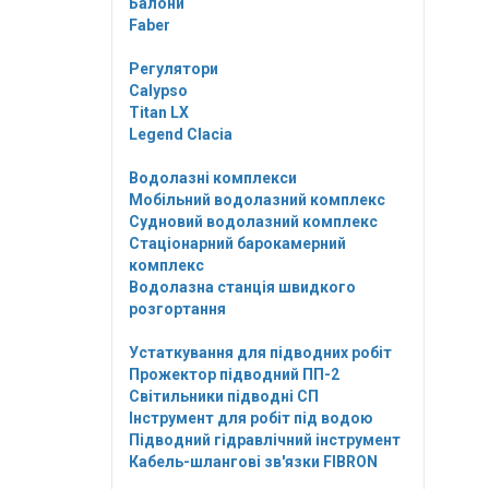
Балони
Faber
Регулятори
Calypso
Titan LX
Legend Clacia
Водолазні комплекси
Мобільний водолазний комплекс
Судновий водолазний комплекс
Стаціонарний барокамерний
комплекс
Водолазна станція швидкого
розгортання
Устаткування для підводних робіт
Прожектор підводний ПП-2
Світильники підводні СП
Інструмент для робіт під водою
Підводний гідравлічний інструмент
Кабель-шлангові зв'язки FIBRON