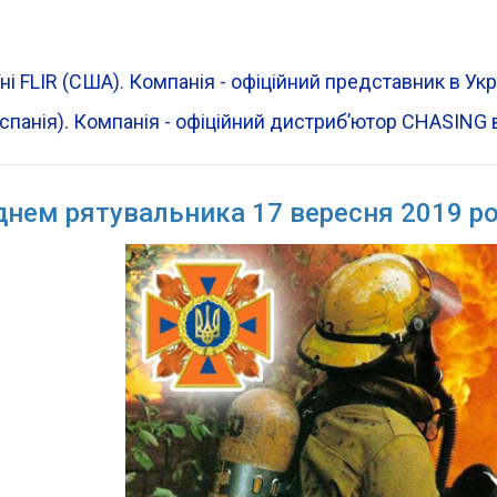
ні FLIR (CША). Компанія - офіційний представник в Ук
Іспанія). Компанія - офіційний дистрибʼютор CHASING в
днем рятувальника 17 вересня 2019 р