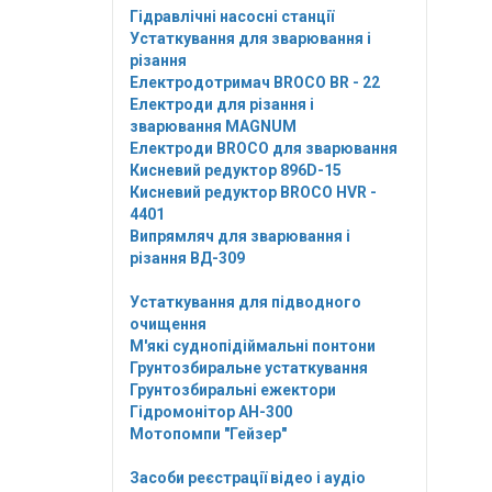
Гідравлічні насосні станції
Устаткування для зварювання і
різання
Електродотримач BROCO BR - 22
Електроди для різання і
зварювання MAGNUM
Електроди BROCO для зварювання
Кисневий редуктор 896D-15
Кисневий редуктор BROCO HVR -
4401
Випрямляч для зварювання і
різання ВД-309
Устаткування для підводного
очищення
М'які суднопідіймальні понтони
Грунтозбиральне устаткування
Грунтозбиральні ежектори
Гідромонітор АН-300
Мотопомпи "Гейзер"
Засоби реєстрації відео і аудіо