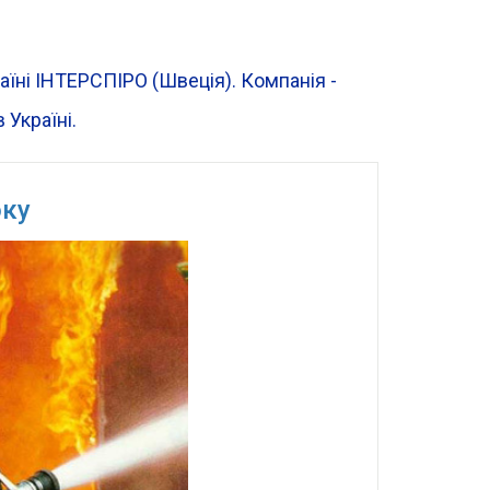
раїні ІНТЕРСПІРО (Швеція). Компанія -
 Україні.
оку