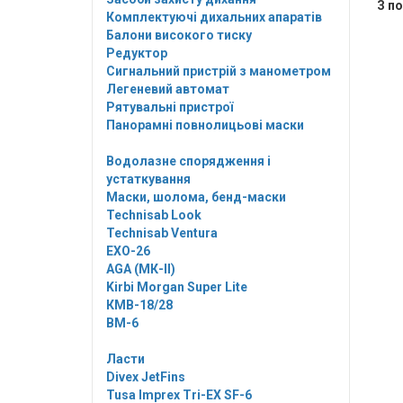
З п
Комплектуючі дихальних апаратів
Балони високого тиску
Редуктор
Сигнальний пристрій з манометром
Легеневий автомат
Рятувальні пристрої
Панорамні повнолицьові маски
Водолазне спорядження і
устаткування
Маски, шолома, бенд-маски
Technisab Look
Technisab Ventura
EXO-26
AGA (МК-II)
Kirbi Morgan Super Lite
КМВ-18/28
ВМ-6
Ласти
Divex JetFins
Tusa Imprex Tri-EX SF-6