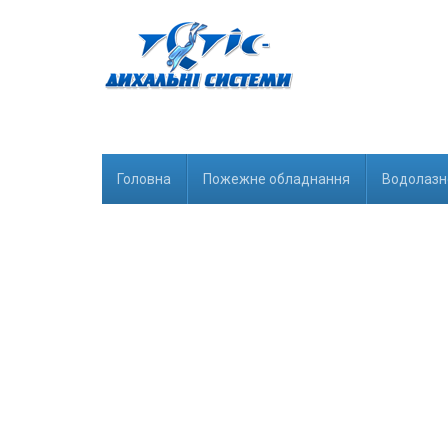
Головна
Пожежне обладнання
Водолазн