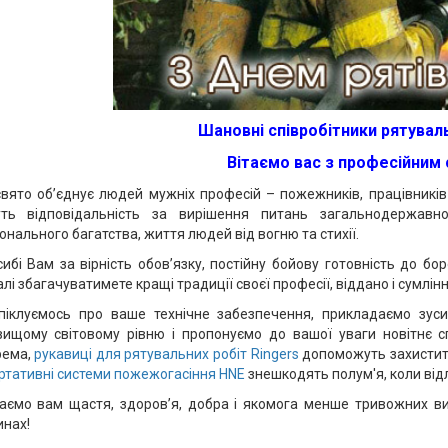
Шановні співробітники рятувал
Вітаємо вас з професійним 
вято об’єднує людей мужніх професій – пожежників, працівників
уть відповідальність за вирішення питань загальнодержавн
онального багатства, життя людей від вогню та стихії.
ибі Вам за вірність обов’язку, постійну бойову готовність до б
лі збагачуватимете кращі традиції своєї професії, віддано і сумлін
піклуємось про ваше технічне забезпечення, прикладаємо зуси
вищому світовому рівню і пропонуємо до вашої уваги новітнє с
рема,
рукавиці для рятувальних робіт Ringers
допоможуть захистити
ртативні системи пожежогасіння HNE
знешкодять полум'я, коли відл
аємо вам щастя, здоров’я, добра і якомога менше тривожних ви
нах!