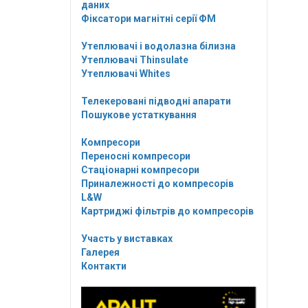
даних
Фіксатори магнітні серії ФМ
Утеплювачі і водолазна білизна
Утеплювачі Thinsulate
Утеплювачі Whites
Телекеровані підводні апарати
Пошукове устаткування
Компресори
Переносні компресори
Стаціонарні компресори
Приналежності до компресорів
L&W
Картриджі фільтрів до компресорів
Участь у виставках
Галерея
Контакти