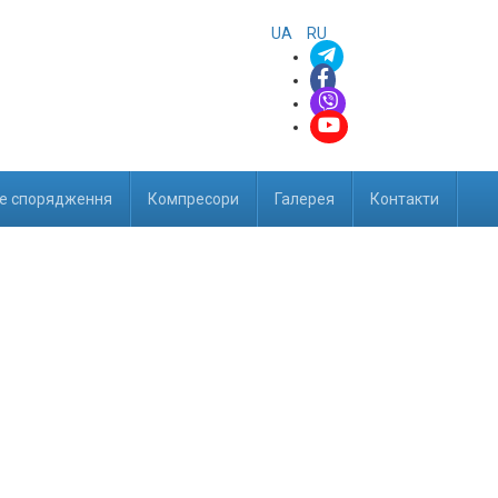
UA
RU
е спорядження
Компресори
Галерея
Контакти