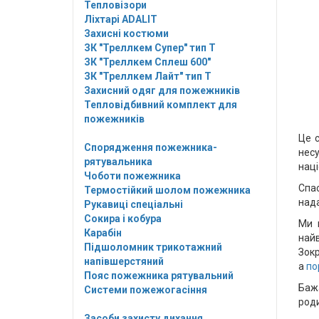
Тепловізори
Ліхтарі ADALIT
Захисні костюми
ЗК "Треллкем Супер" тип Т
ЗК "Треллкем Сплеш 600"
ЗК "Треллкем Лайт" тип Т
Захисний одяг для пожежників
Тепловідбивний комплект для
пожежників
Це с
Спорядження пожежника-
нес
рятувальника
наці
Чоботи пожежника
Спас
Термостійкий шолом пожежника
нада
Рукавиці спеціальні
Сокира і кобура
Ми 
Карабін
най
Підшоломник трикотажний
Зок
напівшерстяний
а
по
Пояс пожежника рятувальний
Баж
Системи пожежогасіння
роди
Засоби захисту дихання