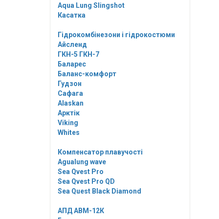
Aqua Lung Slingshot
Касатка
Гідрокомбінезони і гідрокостюми
Айсленд
ГКН-5 ГКН-7
Баларес
Баланс-комфорт
Гудзон
Сафага
Alaskan
Арктік
Viking
Whites
Компенсатор плавучості
Agualung wave
Sea Qvest Pro
Sea Qvest Pro QD
Sea Quest Black Diamond
АПД АВМ-12К