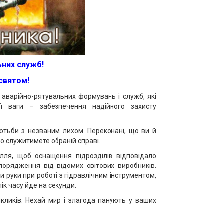
ьних служб!
святом!
 аварійно-рятувальних формувань і служб, які
ої ваги – забезпечення надійного захисту
оротьби з незваним лихом. Переконані, що ви й
но служитимете обраній справі.
лля, щоб оснащення підрозділів відповідало
порядження від відомих світових виробників.
 руки при роботі з гідравлічним інструментом,
ік часу йде на секунди.
кликів. Нехай мир і злагода панують у ваших