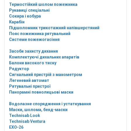
Термостійкий шолом пожежника
Рукавиці спеціальні
Сокира і кобура
Карабін
Підшоломник трикотажний напівшерстяний
Пояс пожежника рятувальний
Системи пожежогасіння
Засоби захисту дихання
Комплектуючі дихальних апаратів
Балони високого тиску
Редуктор
Сигнальний пристрій з манометром
Легеневий автомат
Рятувальні пристрої
Панорамні повнолицьові маски
Водолазне спорядження і устаткування
Маски, шолома, бенд-маски
Technisab Look
Technisab Ventura
EXO-26