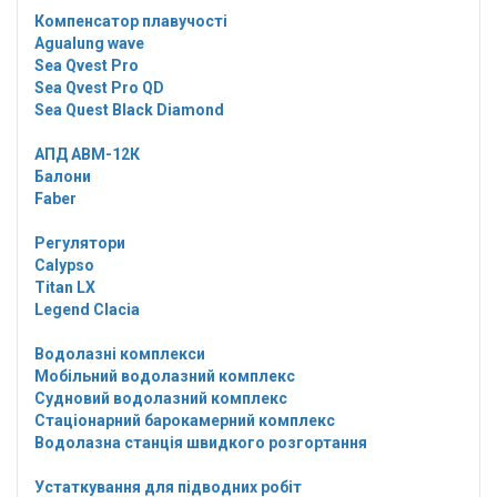
Компенсатор плавучості
Agualung wave
Sea Qvest Pro
Sea Qvest Pro QD
Sea Quest Black Diamond
АПД АВМ-12К
Балони
Faber
Регулятори
Calypso
Titan LX
Legend Clacia
Водолазні комплекси
Мобільний водолазний комплекс
Судновий водолазний комплекс
Стаціонарний барокамерний комплекс
Водолазна станція швидкого розгортання
Устаткування для підводних робіт