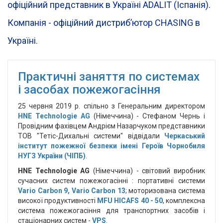
офіційний представник в Україні ADALIT (Іспанія).
Компанія - офіційний дистрибʼютор CHASING в
Україні.
Практичні заняття по системах
і засобах пожежогасіння
25 червня 2019 р. спільно з Генеральним директором
HNE Technologie AG
(Німеччина) - Стефаном Чернь і
Провідним фахівцем Андрієм Назарчуком представники
ТОВ "Тетіс-Дихальні системи" відвідали
Черкаський
інститут пожежної безпеки імені Героїв Чорнобиля
НУГЗ України (ЧІПБ)
.
HNE Technologie AG
(Німеччина) - світовий виробник
сучасних систем пожежогасінні : портативні системи
Vario Carbon 9, Vario Carbon 13
; моторизована система
високої продуктивності
MFU HICAFS 40 - 50
, комплексна
система пожежогасіння для транспортних засобів і
стаціонарних систем -
VPS
.