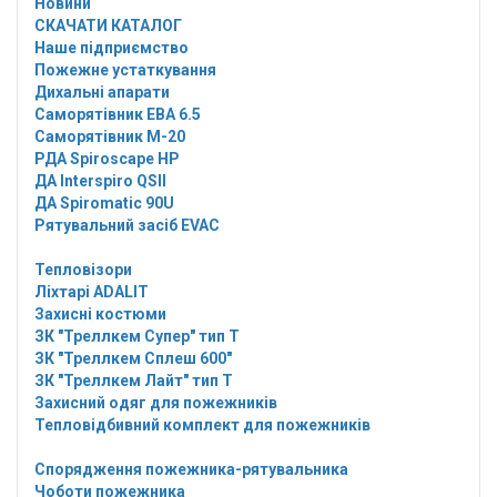
Новини
СКАЧАТИ КАТАЛОГ
Наше підприємство
Пожежне устаткування
Дихальні апарати
Саморятівник EBA 6.5
Саморятівник M-20
РДА Spiroscape HP
ДА Interspiro QSII
ДА Spiromatic 90U
Рятувальний засіб EVAC
Тепловізори
Ліхтарі ADALIT
Захисні костюми
ЗК "Треллкем Супер" тип Т
ЗК "Треллкем Сплеш 600"
ЗК "Треллкем Лайт" тип Т
Захисний одяг для пожежників
Тепловідбивний комплект для пожежників
Спорядження пожежника-рятувальника
Чоботи пожежника