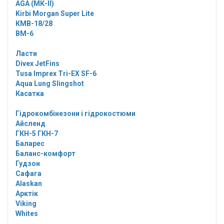
AGA (МК-II)
Kirbi Morgan Super Lite
КМВ-18/28
ВМ-6
Ласти
Divex JetFins
Tusa Imprex Tri-EX SF-6
Aqua Lung Slingshot
Касатка
Гідрокомбінезони і гідрокостюми
Айсленд
ГКН-5 ГКН-7
Баларес
Баланс-комфорт
Гудзон
Сафага
Alaskan
Арктік
Viking
Whites