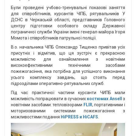
Були проведені учбово-тренувальні показові заняття
для співробітників, курсантів ЧІПБ, рятувальників У
ДСНС в Черкаській області, представників Головного
центру підготовки особового складу Державної
пограничної служби України імені генерал-майора Ігоря
Момота і співробітників патрульної поліції.
В.о. начальника ЧІПБ Олександр Тищенко привітав усіх
присутніх і відмітив, що ця зустріч є прекрасною
можливістю для ознайомлення з новітніми
високоефективними технічними засобами
пожежогасіння, яка потрібна для успішного виконання
усього комплексу завдань, що стоять перед
підрозділами оперативно-рятувальних служб.
Під час практичної частини курсанти ЧИПБ мали
можливість попрацювати в сучасних
костюмах
Ansell
з
новітніми засобами: тепловізорами
FLIR
, портативними і
моторизованими системами пожежогасіння з
можливостями подання
HiPRESS и HiCAFS
.