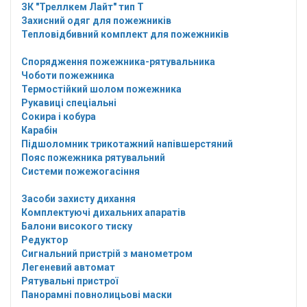
ЗК "Треллкем Лайт" тип Т
Захисний одяг для пожежників
Тепловідбивний комплект для пожежників
Спорядження пожежника-рятувальника
Чоботи пожежника
Термостійкий шолом пожежника
Рукавиці спеціальні
Сокира і кобура
Карабін
Підшоломник трикотажний напівшерстяний
Пояс пожежника рятувальний
Системи пожежогасіння
Засоби захисту дихання
Комплектуючі дихальних апаратів
Балони високого тиску
Редуктор
Сигнальний пристрій з манометром
Легеневий автомат
Рятувальні пристрої
Панорамні повнолицьові маски