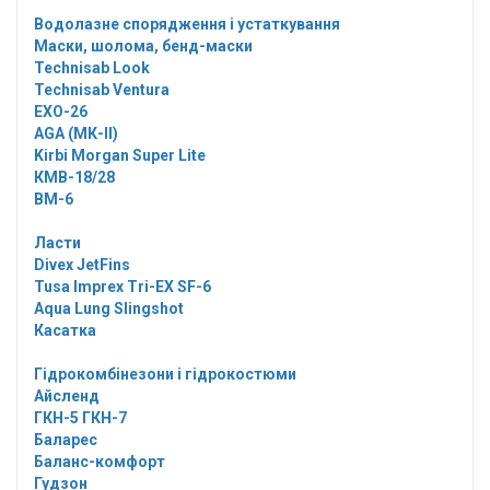
Водолазне спорядження і устаткування
Маски, шолома, бенд-маски
Technisab Look
Technisab Ventura
EXO-26
AGA (МК-II)
Kirbi Morgan Super Lite
КМВ-18/28
ВМ-6
Ласти
Divex JetFins
Tusa Imprex Tri-EX SF-6
Aqua Lung Slingshot
Касатка
Гідрокомбінезони і гідрокостюми
Айсленд
ГКН-5 ГКН-7
Баларес
Баланс-комфорт
Гудзон