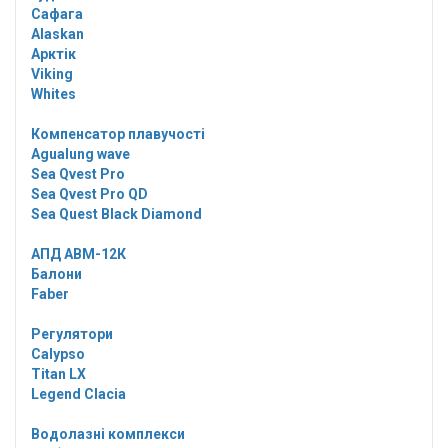
Сафага
Alaskan
Арктік
Viking
Whites
Компенсатор плавучості
Agualung wave
Sea Qvest Pro
Sea Qvest Pro QD
Sea Quest Black Diamond
АПД АВМ-12К
Балони
Faber
Регулятори
Calypso
Titan LX
Legend Clacia
Водолазні комплекси