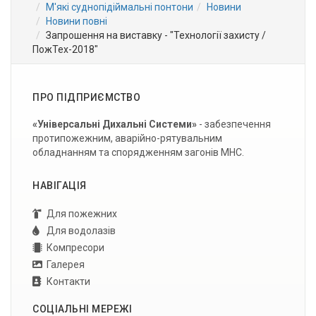
М'які суднопідіймальні понтони
Новини
Новини повні
Запрошення на виставку - "Технології захисту /
ПожТех-2018"
ПРО ПІДПРИЄМСТВО
«Універсальні Дихальні Системи»
- забезпечення
протипожежним, аварійно-рятувальним
обладнанням та спорядженням загонів МНС.
НАВІГАЦІЯ
Для пожежних
Для водолазів
Компресори
Галерея
Контакти
СОЦІАЛЬНІ МЕРЕЖІ