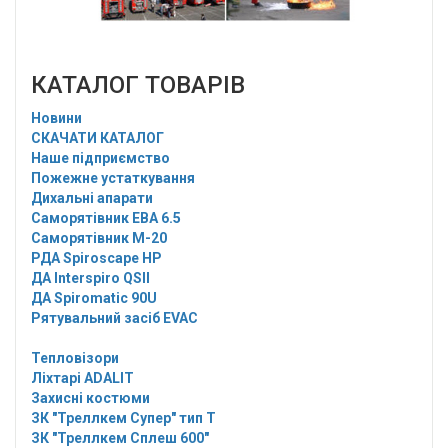
КАТАЛОГ ТОВАРІВ
Новини
СКАЧАТИ КАТАЛОГ
Наше підприємство
Пожежне устаткування
Дихальні апарати
Саморятівник EBA 6.5
Саморятівник M-20
РДА Spiroscape HP
ДА Interspiro QSII
ДА Spiromatic 90U
Рятувальний засіб EVAC
Тепловізори
Ліхтарі ADALIT
Захисні костюми
ЗК "Треллкем Супер" тип Т
ЗК "Треллкем Сплеш 600"