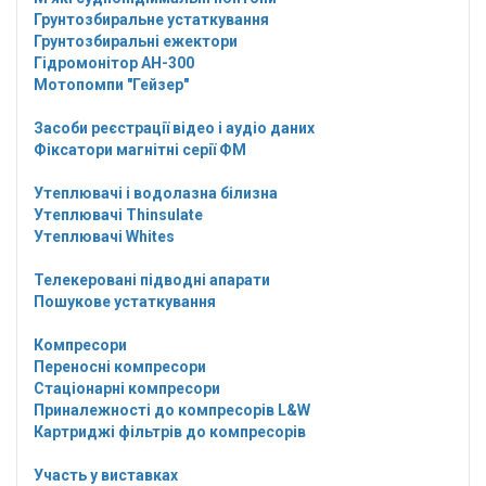
Грунтозбиральне устаткування
Грунтозбиральні ежектори
Гідромонітор АН-300
Мотопомпи "Гейзер"
Засоби реєстрації відео і аудіо даних
Фіксатори магнітні серії ФМ
Утеплювачі і водолазна білизна
Утеплювачі Thinsulate
Утеплювачі Whites
Телекеровані підводні апарати
Пошукове устаткування
Компресори
Переносні компресори
Стаціонарні компресори
Приналежності до компресорів L&W
Картриджі фільтрів до компресорів
Участь у виставках