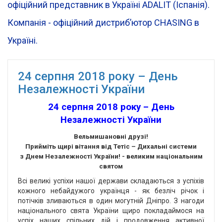
офіційний представник в Україні ADALIT (Іспанія).
Компанія - офіційний дистрибʼютор CHASING в
Україні.
24 серпня 2018 року – День
Незалежності України
24 серпня 2018 року – День
Незалежності України
Вельмишановні друзі!
Прийміть щирі вітання від Тетіс – Дихальні системи
з Днем Незалежності України! - великим національним
святом
Всі великі успіхи нашої держави складаються з успіхів
кожного небайдужого українця - як безліч річок і
потічків зливаються в один могутній Дніпро. З нагоди
національного свята України щиро покладаймося на
успіх наших спільних дій і продовження активної