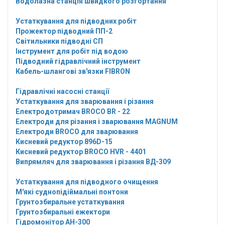
Водолазна станція швидкого розгортання
Устаткування для підводних робіт
Прожектор підводний ПП-2
Світильники підводні СП
Інструмент для робіт під водою
Підводний гідравлічний інструмент
Кабель-шлангові зв'язки FIBRON
Гідравлічні насосні станції
Устаткування для зварювання і різання
Електродотримач BROCO BR - 22
Електроди для різання і зварювання MAGNUM
Електроди BROCO для зварювання
Кисневий редуктор 896D-15
Кисневий редуктор BROCO HVR - 4401
Випрямляч для зварювання і різання ВД-309
Устаткування для підводного очищення
М'які суднопідіймальні понтони
Грунтозбиральне устаткування
Грунтозбиральні ежектори
Гідромонітор АН-300