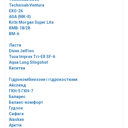
Technisab Ventura
EXO-26
AGA (МК-II)
Kirbi Morgan Super Lite
КМВ-18/28
ВМ-6
Ласти
Divex JetFins
Tusa Imprex Tri-EX SF-6
Aqua Lung Slingshot
Касатка
Гідрокомбінезони і гідрокостюми
Айсленд
ГКН-5 ГКН-7
Баларес
Баланс-комфорт
Гудзон
Сафага
Alaskan
Арктік