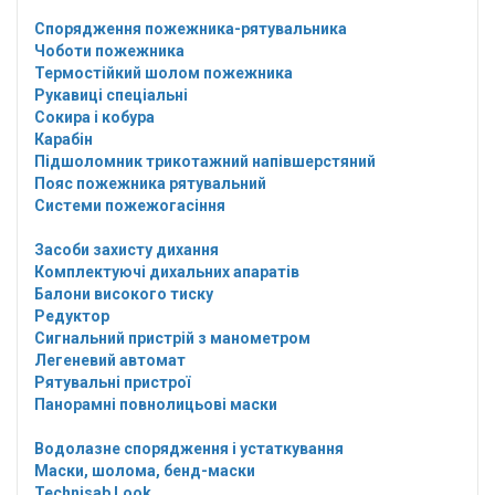
Спорядження пожежника-рятувальника
Чоботи пожежника
Термостійкий шолом пожежника
Рукавиці спеціальні
Сокира і кобура
Карабін
Підшоломник трикотажний напівшерстяний
Пояс пожежника рятувальний
Системи пожежогасіння
Засоби захисту дихання
Комплектуючі дихальних апаратів
Балони високого тиску
Редуктор
Сигнальний пристрій з манометром
Легеневий автомат
Рятувальні пристрої
Панорамні повнолицьові маски
Водолазне спорядження і устаткування
Маски, шолома, бенд-маски
Technisab Look