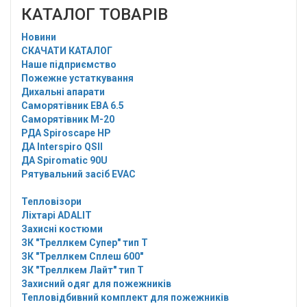
КАТАЛОГ ТОВАРІВ
Новини
СКАЧАТИ КАТАЛОГ
Наше підприємство
Пожежне устаткування
Дихальні апарати
Саморятівник EBA 6.5
Саморятівник M-20
РДА Spiroscape HP
ДА Interspiro QSII
ДА Spiromatic 90U
Рятувальний засіб EVAC
Тепловізори
Ліхтарі ADALIT
Захисні костюми
ЗК "Треллкем Супер" тип Т
ЗК "Треллкем Сплеш 600"
ЗК "Треллкем Лайт" тип Т
Захисний одяг для пожежників
Тепловідбивний комплект для пожежників