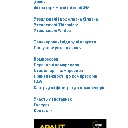
даних
Фіксатори магнітні серії ФМ
Утеплювачі і водолазна білизна
Утеплювачі Thinsulate
Утеплювачі Whites
Телекеровані підводні апарати
Пошукове устаткування
Компресори
Переносні компресори
Стаціонарні компресори
Приналежності до компресорів
L&W
Картриджі фільтрів до компресорів
Участь у виставках
Галерея
Контакти