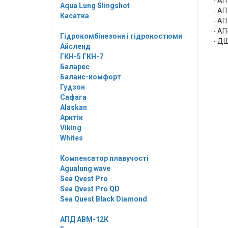
- АП
Aqua Lung Slingshot
- АП
Касатка
- АП
- А
Гідрокомбінезони і гідрокостюми
- ДШ
Айсленд
ГКН-5 ГКН-7
Баларес
Баланс-комфорт
Гудзон
Сафага
Alaskan
Арктік
Viking
Whites
Компенсатор плавучості
Agualung wave
Sea Qvest Pro
Sea Qvest Pro QD
Sea Quest Black Diamond
АПД АВМ-12К