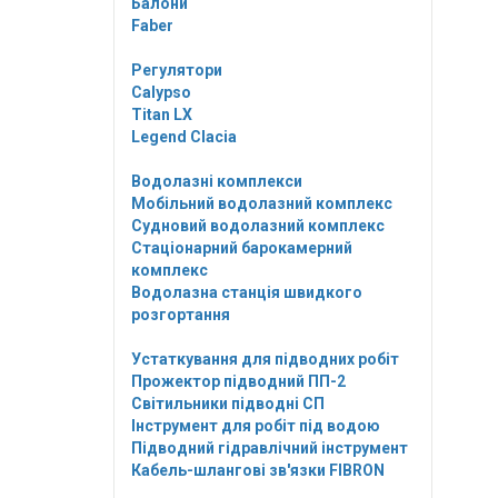
Балони
Faber
Регулятори
Calypso
Titan LX
Legend Clacia
Водолазні комплекси
Мобільний водолазний комплекс
Судновий водолазний комплекс
Стаціонарний барокамерний
комплекс
Водолазна станція швидкого
розгортання
Устаткування для підводних робіт
Прожектор підводний ПП-2
Світильники підводні СП
Інструмент для робіт під водою
Підводний гідравлічний інструмент
Кабель-шлангові зв'язки FIBRON