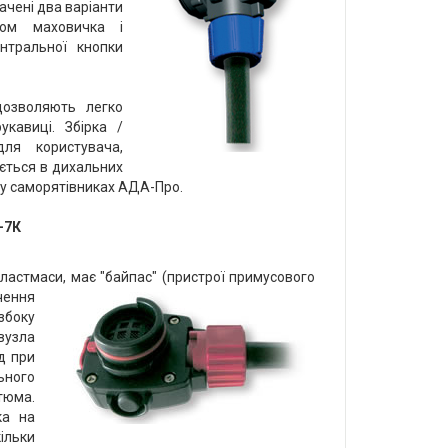
ачені два варіанти
том маховичка і
нтральної кнопки
дозволяють легко
кавиці. Збірка /
ля користувача,
ується в дихальних
 у саморятівниках АДА-Про.
-7К
ластмаси, має "байпас"
(пристрої примусового
чення
збоку
вузла
д при
ьного
тюма.
ка на
ільки