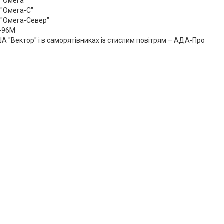
 "Омега"
 "Омега-С"
 "Омега-Север"
П-96М
А "Вектор" і в саморятівниках із стислим повітрям – АДА-Про