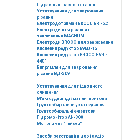
Гідравлічні насосні станції
Устаткування для зварювання і
різання
Електродотримач BROCO BR - 22
Електроди для різання і
зварювання MAGNUM
Електроди BROCO для зварювання
Кисневий редуктор 896D-15
Кисневий редуктор BROCO HVR -
4401
Випрямляч для зварювання і
різання ВД-309
Устаткування для підводного
очищення
М'які суднопідіймальні понтони
Грунтозбиральне устаткування
Грунтозбиральні ежектори
Гідромонітор АН-300
Мотопомпи "Гейзер"
Засоби реєстрації відео і аудіо