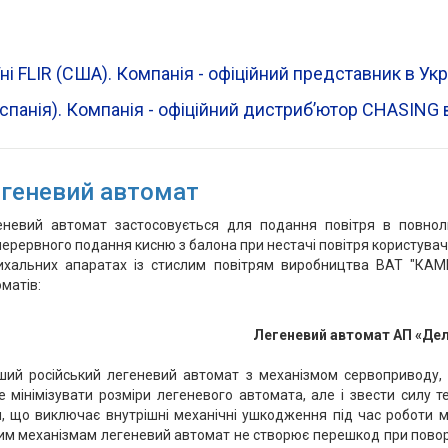
ні FLIR (CША). Компанія - офіційний представник в Ук
Іспанія). Компанія - офіційний дистрибʼютор CHASING в
геневий автомат
еневий автомат застосовується для подання повітря в повно
ерервного подання кисню з балона при нестачі повітря користувач
ихальних апаратах із стислим повітрям виробництва ВАТ "КАМП
матів:
Легеневий автомат АП «Де
ший російський легеневий автомат з механізмом сервоприводу,
 мінімізувати розміри легеневого автомата, але і звести силу 
, що виключає внутрішні механічні ушкодження під час роботи м
м механізмам легеневий автомат не створює перешкод при поворо