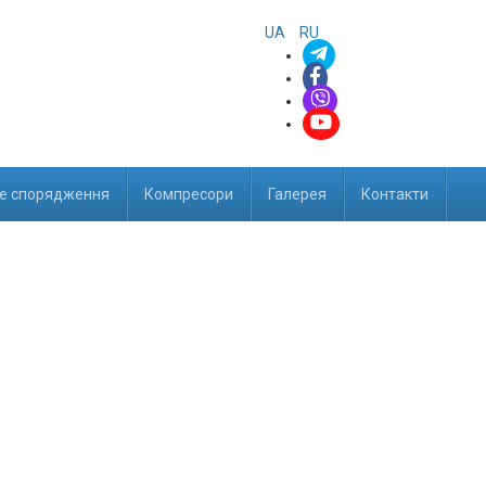
UA
RU
е спорядження
Компресори
Галерея
Контакти