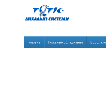
Головна
Пожежне обладнання
Водолазн