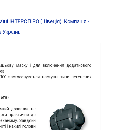
раїні ІНТЕРСПІРО (Швеція). Компанія -
 Україні.
лицьову маску і для включення додаткового
еві.
О" застосовуються наступні типи легеневих
льта»
 який дозволяє не
тертя практично до
еханізму. Завдяки
ті і нахилі голови