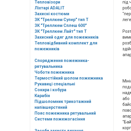
Тепловізори
під 
Ліхтарі ADALIT
роб
Захисні костюми
"пе
ЗК "Треллкем Супер" тип Т
леге
ЗК "Треллкем Сплеш 600"
ЗК "Треллкем Лайт" тип Т
Роз
Захисний одяг для пожежників
вим
Тепловідбивний комплект для
роз
пожежників
здій
апар
Спорядження пожежника-
рятувальника
Чоботи пожежника
Термостійкий шолом пожежника
Міні
Рукавиці спеціальні
пода
Сокира і кобура
надм
Карабін
або
Підшоломник трикотажний
байо
напівшерстяний
пово
Пояс пожежника рятувальний
апар
Системи пожежогасіння
"Ба
корп
Засоби захисту дихання