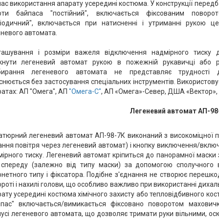
час використання апарату усередині костюма. У конструкції передб
оти байпаса "постійний", включається фіксованим поворо
ріодичний", включається при натисненні і утриманні рукою це
невого автомата.
ташування і розміри важеля відключення надмірного тиску 
кнути легеневий автомат рукою в пожежній рукавичці або ру
бирання легеневого автомата не представляє трудності д
снюється без застосування спеціальних інструментів. Використов
атах: АП "Омега", АП
"
Омега-С
"
, АП «Омега»-Север, ДША «Вектор»,
Легеневий автомат АП-98
атюрний легеневий автомат АП-98-7К виконаний з високоміцної п
ння повітря через легеневий автомат) і кнопку виключення/вклю
ірного тиску. Легеневий автомат кріпиться до панорамної маски 
 спереду (залежно від типу маски) за допомогою сполучного 
нетного типу і фіксатора. Подібне з'єднання не створює перешко
роті і нахилі голови, що особливо важливо при використанні дихал
ату усередині костюма хімічного захисту або тепловідбивного кос
йпас" включається/вимикається фіксовано поворотом махович
усі легеневого автомата, що дозволяє тримати руки вільними, оск