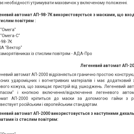
є необхідності утримувати маховичок у включеному положенні.
еневий автомат АП-98-7К використовується з масками, що вход
тислим повітрям :
 "Омега"
 "Омега-С"
-98-7К
А "Вектор"
в саморятівниках із стислим повітрям - АДА-Про
Легеневий автомат АП-2
невий автомат АП-2000 відрізняється гранично простою конструкц
сних удароміцних і вогнетривких матеріалів і має додатковий 
ового кожуха, що захищає пристрій від ушкоджень. Легеневий а
йпасом" і кнопкою включення/відключення легеневого автом
омат АП-2000 кріпиться до маски за допомогою гайки з рі
вествует російським і європейським стандартам.
еневий автомат АП-2000 використовується з наступними дихал
ратами із стислим повітрям: