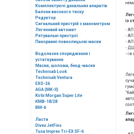
нема
Комплектуючі дихальних апаратів
Балони високого тиску
Лег
Редуктор
із с
Сигнальний пристрій з манометром
Легеневий автомат
- АП
Рятувальні пристрої
- АП
Панорамні повнолицьові маски
- АП
- ДШ
Водолазне спорядження і
- і 
устаткування
Маски, шолома, бенд-маски
Technisab Look
Леге
Technisab Ventura
суча
EXO-26
гум
AGA (МК-II)
"ба
Kirbi Morgan Super Lite
авт
КМВ-18/28
соот
ВМ-6
Лег
Ласти
апа
Divex JetFins
Tusa Imprex Tri-EX SF-6