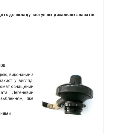
ять до складу наступних дихальних апаратів
000
ією, виконаний з
захист у вигляді
втомат оснащений
ата. Легеневий
зьбленням, яке
ьними