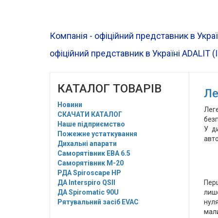
Компанія - офіційний представник в Украї
офіційний представник в Україні ADALIT (
КАТАЛОГ ТОВАРІВ
Ле
Новини
Лег
СКАЧАТИ КАТАЛОГ
безп
Наше підприємство
У д
Пожежне устаткування
авто
Дихальні апарати
Саморятівник EBA 6.5
Саморятівник M-20
РДА Spiroscape HP
ДА Interspiro QSII
Пер
ДА Spiromatic 90U
лише
Рятувальний засіб EVAC
нуля
мали