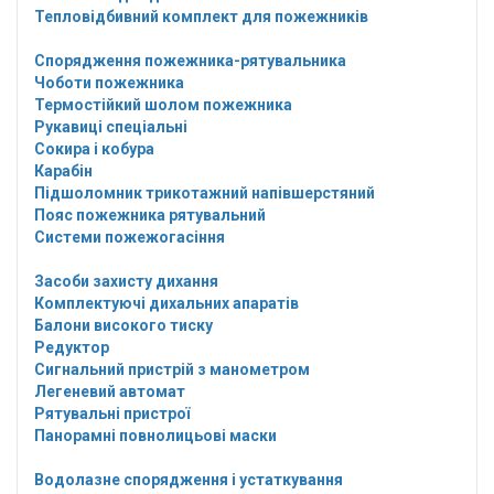
Тепловідбивний комплект для пожежників
Спорядження пожежника-рятувальника
Чоботи пожежника
Термостійкий шолом пожежника
Рукавиці спеціальні
Сокира і кобура
Карабін
Підшоломник трикотажний напівшерстяний
Пояс пожежника рятувальний
Системи пожежогасіння
Засоби захисту дихання
Комплектуючі дихальних апаратів
Балони високого тиску
Редуктор
Сигнальний пристрій з манометром
Легеневий автомат
Рятувальні пристрої
Панорамні повнолицьові маски
Водолазне спорядження і устаткування