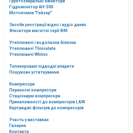
Грунтозбиральні ежектори
Гідромонітор АН-300
Мотопомпи "Гейзер"
Засоби реєстрації відео і аудіо даних
Фіксатори магнітні серії ФМ
Утеплювачі і водолазна білизна
Утеплювачі Thinsulate
Утеплювачі Whites
Телекеровані підводні апарати
Пошукове устаткування
Компресори
Переносні компресори
Стаціонарні компресори
Приналежності до компресорів L&W
Картриджі фільтрів до компресорів
Участь у виставках
Галерея
Контакти