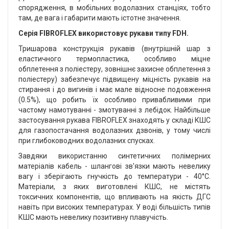
спорядження, в мобільних водолазних станціях, тобто
там, де вага і габарити мають істотне значення.
Серія FIBROFLEX використовує рукави типу FDH.
Тришарова конструкція рукавів (внутрішній шар з
еластичного термопластика, особливо міцне
обплетення з поліестеру, зовнішнє захисне обплетення з
поліестеру) забезпечує підвищену міцність рукавів на
стирання і до вигинів і має мале відносне подовження
(0.5%), що робить їх особливо привабливими при
частому намотуванні - змотуванні з лебідок. Найбільше
застосування рукава FIBROFLEX знаходять у складі КШС
для газопостачання водолазних дзвонів, у тому числі
при глибоководних водолазних спусках.
Завдяки використанню синтетичних полімерних
матеріалів кабель - шлангові зв'язки мають невелику
вагу і зберігають гнучкість до температури - 40°С.
Матеріали, з яких виготовлені КШС, не містять
токсичних компонентів, що впливають на якість ДГС
навіть при високих температурах. У воді більшість типів
КШС мають невелику позитивну плавучість.