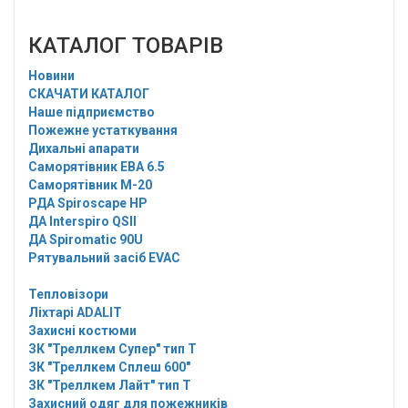
КАТАЛОГ ТОВАРІВ
Новини
СКАЧАТИ КАТАЛОГ
Наше підприємство
Пожежне устаткування
Дихальні апарати
Саморятівник EBA 6.5
Саморятівник M-20
РДА Spiroscape HP
ДА Interspiro QSII
ДА Spiromatic 90U
Рятувальний засіб EVAC
Тепловізори
Ліхтарі ADALIT
Захисні костюми
ЗК "Треллкем Супер" тип Т
ЗК "Треллкем Сплеш 600"
ЗК "Треллкем Лайт" тип Т
Захисний одяг для пожежників