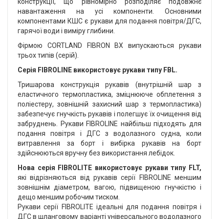
конструкції, що рівномірно розподіляє подовжнє
навантаження на усі компоненти. Основними
компонентами КШС є рукави для подання повітря/ДГС,
гарячої води і виміру глибини.
Фірмою CORTLAND FIBRON BX випускаються рукави
трьох типів (серій).
Серія FIBROLINE використовує рукави типу FBL.
Тришарова конструкція рукавів (внутрішній шар з
еластичного термопластика, зміцнююче обплетення з
поліестеру, зовнішній захисний шар з термопластика)
забезпечує гнучкість рукавів і полегшує їх очищення від
забруднень. Рукави FIBROLINE найбільш підходять для
подання повітря і ДГС з водолазного судна, коли
витравлення за борт і вибірка рукавів на борт
здійснюються вручну без використання лебідок.
Нова серія FIBROLITE використовує рукави типу FLT,
які відрізняються від рукавів серії FIBROLINE меншим
зовнішнім діаметром, вагою, підвищеною гнучкістю і
дещо меншим робочим тиском.
Рукави серії FIBROLITE ідеальні для подання повітря і
ДГС в шланговому варіанті універсального водолазного