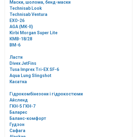
Маски, шолома, бенд-маски
Technisab Look
Technisab Ventura
EXO-26
AGA (МК-II)
Kirbi Morgan Super Lite
КМВ-18/28
ВМ-6
Ласти
Divex JetFins
Tusa Imprex Tri-EX SF-6
Aqua Lung Slingshot
Касатка
Гідрокомбінезони і гідрокостюми
Айсленд
ГКН-5 ГКН-7
Баларес
Баланс-комфорт
Гудзон
Сафага
Alaskan