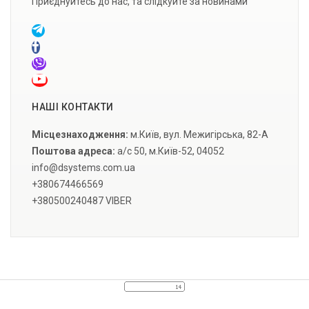
Приєднуйтесь до нас, та слідкуйте за новинами
НАШІ КОНТАКТИ
Місцезнаходження:
м.Київ, вул. Межигірська, 82-А
Поштова адреса:
а/с 50, м.Київ-52, 04052
info@dsystems.com.ua
+380674466569
+380500240487 VIBER