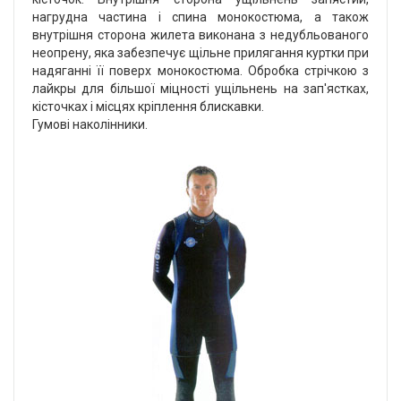
нагрудна частина і спина монокостюма, а також
внутрішня сторона жилета виконана з недубльованого
неопрену, яка забезпечує щільне прилягання куртки при
надяганні її поверх монокостюма. Обробка стрічкою з
лайкры для більшої міцності ущільнень на зап'ястках,
кісточках і місцях кріплення блискавки.
Гумові наколінники.