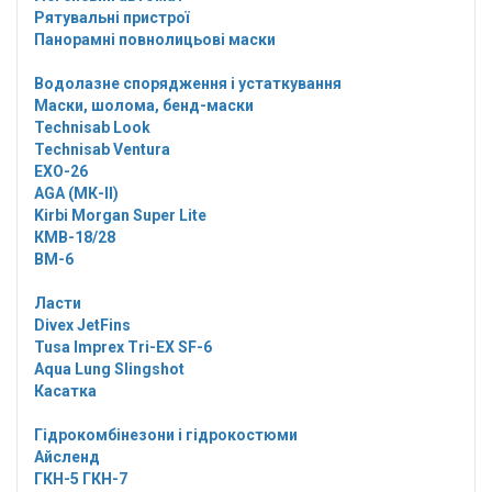
Рятувальні пристрої
Панорамні повнолицьові маски
Водолазне спорядження і устаткування
Маски, шолома, бенд-маски
Technisab Look
Technisab Ventura
EXO-26
AGA (МК-II)
Kirbi Morgan Super Lite
КМВ-18/28
ВМ-6
Ласти
Divex JetFins
Tusa Imprex Tri-EX SF-6
Aqua Lung Slingshot
Касатка
Гідрокомбінезони і гідрокостюми
Айсленд
ГКН-5 ГКН-7