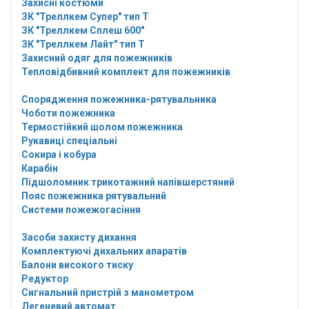
Захисні костюми
ЗК "Треллкем Супер" тип Т
ЗК "Треллкем Сплеш 600"
ЗК "Треллкем Лайт" тип Т
Захисний одяг для пожежників
Тепловідбивний комплект для пожежників
Спорядження пожежника-рятувальника
Чоботи пожежника
Термостійкий шолом пожежника
Рукавиці спеціальні
Сокира і кобура
Карабін
Підшоломник трикотажний напівшерстяний
Пояс пожежника рятувальний
Системи пожежогасіння
Засоби захисту дихання
Комплектуючі дихальних апаратів
Балони високого тиску
Редуктор
Сигнальний пристрій з манометром
Легеневий автомат