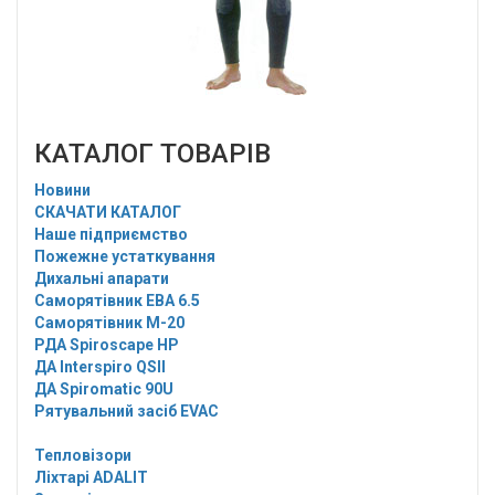
КАТАЛОГ ТОВАРІВ
Новини
СКАЧАТИ КАТАЛОГ
Наше підприємство
Пожежне устаткування
Дихальні апарати
Саморятівник EBA 6.5
Саморятівник M-20
РДА Spiroscape HP
ДА Interspiro QSII
ДА Spiromatic 90U
Рятувальний засіб EVAC
Тепловізори
Ліхтарі ADALIT