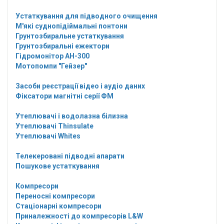
Устаткування для підводного очищення
М'які суднопідіймальні понтони
Грунтозбиральне устаткування
Грунтозбиральні ежектори
Гідромонітор АН-300
Мотопомпи "Гейзер"
Засоби реєстрації відео і аудіо даних
Фіксатори магнітні серії ФМ
Утеплювачі і водолазна білизна
Утеплювачі Thinsulate
Утеплювачі Whites
Телекеровані підводні апарати
Пошукове устаткування
Компресори
Переносні компресори
Стаціонарні компресори
Приналежності до компресорів L&W