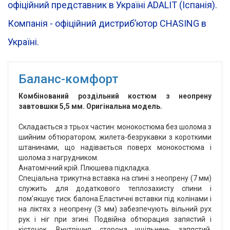
офіційний представник в Україні ADALIT (Іспанія).
Компанія - офіційний дистрибʼютор CHASING в
Україні.
Баланс-комфорт
Комбінований роздільний костюм з неопрену
завтовшки 5,5 мм. Оригінальна модель.
Складається з трьох частин: монокостюма без шолома з
шийним обтюратором; жилета-безрукавки з короткими
штанинами, що надівається поверх монокостюма і
шолома з нагрудником.
Анатомічний крій. Плюшева підкладка.
Спеціальна трикутна вставка на спині з неопрену (7 мм)
служить для додаткового теплозахисту спини і
пом'якшує тиск балона.Еластичні вставки під колінами і
на ліктях з неопрену (3 мм) забезпечують вільний рух
рук і ніг при згині. Подвійна обтюрация запястий і
кісточок. Внутрішня сторона ущільнень запястий,