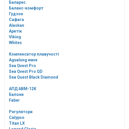
Баларес
Баланс-комфорт
Гудзон
Сафага
Alaskan
Арктік
Viking
Whites
Компенсатор плавучості
Agualung wave
Sea Qvest Pro
Sea Qvest Pro QD
Sea Quest Black Diamond
АПД АВМ-12К
Балони
Faber
Регулятори
Calypso
Titan LX