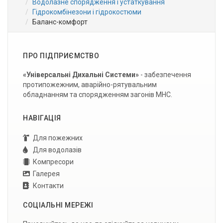
Водолазне спорядження і устаткування
Гідрокомбінезони і гідрокостюми
Баланс-комфорт
ПРО ПІДПРИЄМСТВО
«Універсальні Дихальні Системи»
- забезпечення
протипожежним, аварійно-рятувальним
обладнанням та спорядженням загонів МНС.
НАВІГАЦІЯ
Для пожежних
Для водолазів
Компресори
Галерея
Контакти
СОЦІАЛЬНІ МЕРЕЖІ