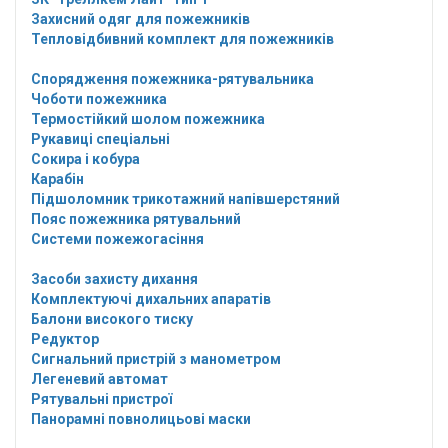
Захисний одяг для пожежників
Тепловідбивний комплект для пожежників
Спорядження пожежника-рятувальника
Чоботи пожежника
Термостійкий шолом пожежника
Рукавиці спеціальні
Сокира і кобура
Карабін
Підшоломник трикотажний напівшерстяний
Пояс пожежника рятувальний
Системи пожежогасіння
Засоби захисту дихання
Комплектуючі дихальних апаратів
Балони високого тиску
Редуктор
Сигнальний пристрій з манометром
Легеневий автомат
Рятувальні пристрої
Панорамні повнолицьові маски