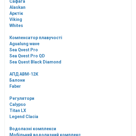
Сафага
Alaskan
Арктік
Viking
Whites
Компенсатор плавучості
Agualung wave
Sea Qvest Pro
Sea Qvest Pro QD
Sea Quest Black Diamond
АПД АВМ-12К
Балони
Faber
Регулятори
Calypso
Titan LX
Legend Clacia
Водолазні комплекси
Мобільний водолазний комплекс