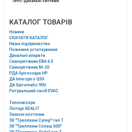
"Тетіс-Дихальні системи"
КАТАЛОГ ТОВАРІВ
Новини
СКАЧАТИ КАТАЛОГ
Наше підприємство
Пожежне устаткування
Дихальні апарати
Саморятівник EBA 6.5
Саморятівник M-20
РДА Spiroscape HP
ДА Interspiro QSII
ДА Spiromatic 90U
Рятувальний засіб EVAC
Тепловізори
Ліхтарі ADALIT
Захисні костюми
ЗК "Треллкем Супер" тип Т
ЗК "Треллкем Сплеш 600"