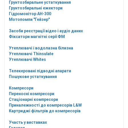
Грунтозбиральне устаткування
Грунтозбиральні ежектори
Гідромонітор АН-300
Мотопомпи "Гейзер"
Засоби реєстрації відео і аудіо даних
Фіксатори магнітні серії ФМ
Утеплювачі і водолазна білизна
Утеплювачі Thinsulate
Утеплювачі Whites
Телекеровані підводні апарати
Пошукове устаткування
Компресори
Переносні компресори
Стаціонарні компресори
Приналежності до компресорів L&W
Картриджі фільтрів до компресорів
Участь у виставках