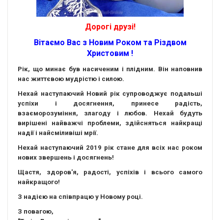
Дорогі друзі!
Вітаємо Вас з Новим Роком та Різдвом
Христовим !
Рік, що минає був насиченим і плідним. Він наповнив
нас життєвою мудрістю і силою.
Нехай наступаючий Новий рік супроводжує подальші
успіхи і досягнення, принесе радість,
взаєморозуміння, злагоду і любов. Нехай будуть
вирішені найважчі проблеми, здійсняться найкращі
надії і найсміливіші мрії.
Нехай наступаючий 2019 рік стане для всіх нас роком
нових звершень і досягнень!
Щастя, здоров'я, радості, успіхів і всього самого
найкращого!
З надією на співпрацю у Новому році.
З повагою,