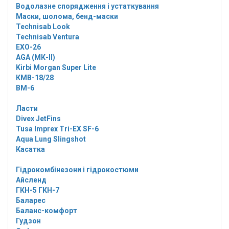
Водолазне спорядження і устаткування
Маски, шолома, бенд-маски
Technisab Look
Technisab Ventura
EXO-26
AGA (МК-II)
Kirbi Morgan Super Lite
КМВ-18/28
ВМ-6
Ласти
Divex JetFins
Tusa Imprex Tri-EX SF-6
Aqua Lung Slingshot
Касатка
Гідрокомбінезони і гідрокостюми
Айсленд
ГКН-5 ГКН-7
Баларес
Баланс-комфорт
Гудзон