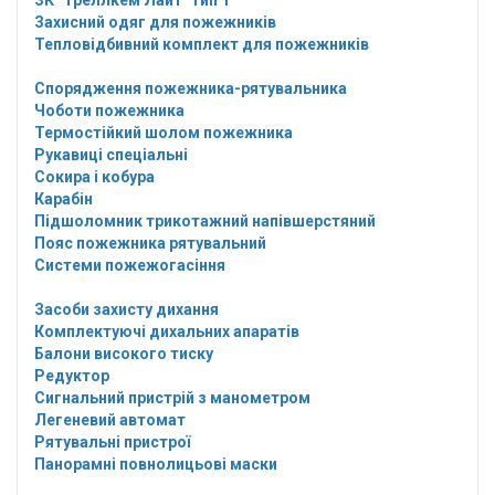
ЗК "Треллкем Лайт" тип Т
Захисний одяг для пожежників
Тепловідбивний комплект для пожежників
Спорядження пожежника-рятувальника
Чоботи пожежника
Термостійкий шолом пожежника
Рукавиці спеціальні
Сокира і кобура
Карабін
Підшоломник трикотажний напівшерстяний
Пояс пожежника рятувальний
Системи пожежогасіння
Засоби захисту дихання
Комплектуючі дихальних апаратів
Балони високого тиску
Редуктор
Сигнальний пристрій з манометром
Легеневий автомат
Рятувальні пристрої
Панорамні повнолицьові маски