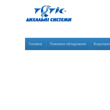
Головна
Пожежне обладнання
Водолазн