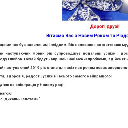
Дорогі друзі!
Вітаємо Вас з Новим Роком та Різд
 що минає був насиченим і плідним. Він наповнив нас життєвою му
ай наступаючий Новий рік супроводжує подальші успіхи і дося
оду і любов. Нехай будуть вирішені найважчі проблеми, здійсняться
й наступаючий 2019 рік стане для всіх нас роком нових звершень 
я, здоров'я, радості, успіхів і всього самого найкращого!
дією на співпрацю у Новому році.
вагою,
іс-Дихальні системи"