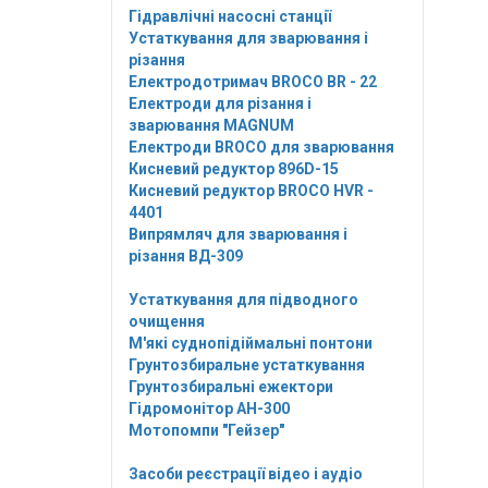
Гідравлічні насосні станції
Устаткування для зварювання і
різання
Електродотримач BROCO BR - 22
Електроди для різання і
зварювання MAGNUM
Електроди BROCO для зварювання
Кисневий редуктор 896D-15
Кисневий редуктор BROCO HVR -
4401
Випрямляч для зварювання і
різання ВД-309
Устаткування для підводного
очищення
М'які суднопідіймальні понтони
Грунтозбиральне устаткування
Грунтозбиральні ежектори
Гідромонітор АН-300
Мотопомпи "Гейзер"
Засоби реєстрації відео і аудіо