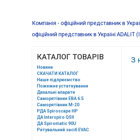
Компанія - офіційний представник в Украї
офіційний представник в Україні ADALIT (
КАТАЛОГ ТОВАРІВ
З 
Новини
СКАЧАТИ КАТАЛОГ
Наше підприємство
Пожежне устаткування
Дихальні апарати
Саморятівник EBA 6.5
Саморятівник M-20
РДА Spiroscape HP
ДА Interspiro QSII
ДА Spiromatic 90U
Рятувальний засіб EVAC