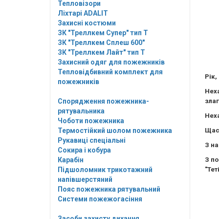
Тепловізори
Ліхтарі ADALIT
Захисні костюми
ЗК "Треллкем Супер" тип Т
ЗК "Треллкем Сплеш 600"
ЗК "Треллкем Лайт" тип Т
Захисний одяг для пожежників
Тепловідбивний комплект для
Рік,
пожежників
Нех
Спорядження пожежника-
злаг
рятувальника
Неха
Чоботи пожежника
Термостійкий шолом пожежника
Щаст
Рукавиці спеціальні
З на
Сокира і кобура
Карабін
З по
Підшоломник трикотажний
"Тет
напівшерстяний
Пояс пожежника рятувальний
Системи пожежогасіння
Засоби захисту дихання