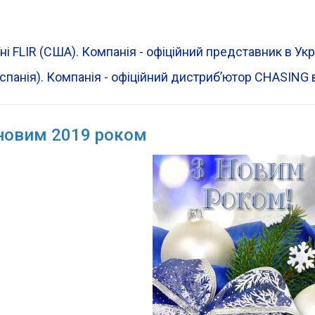
ні FLIR (CША). Компанія - офіційний представник в Ук
Іспанія). Компанія - офіційний дистрибʼютор CHASING в
новим 2019 роком