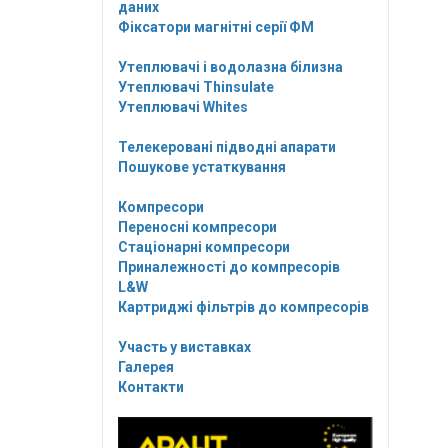
даних
Фіксатори магнітні серії ФМ
Утеплювачі і водолазна білизна
Утеплювачі Thinsulate
Утеплювачі Whites
Телекеровані підводні апарати
Пошукове устаткування
Компресори
Переносні компресори
Стаціонарні компресори
Приналежності до компресорів
L&W
Картриджі фільтрів до компресорів
Участь у виставках
Галерея
Контакти