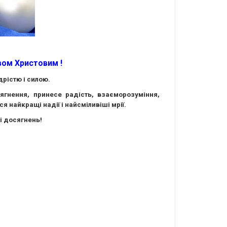
вом Христовим !
дрістю і силою.
гнення, принесе радість, взаєморозуміння,
 найкращі надії і найсміливіші мрії.
і досягнень!