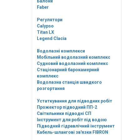
Балони
Faber
Регулятори
Calypso
Titan LX
Legend Clacia
Водолазні комплекси
Мобільний водолазний комплекс
Судновий водолазний комплекс
Стаціонарний барокамерний
комплекс
Водолазна станція швидкого
розгортання
Устаткування для підводних робіт
Прожектор підводний ПП-2
Світильники підводні СП
Інструмент для робіт під водою
Підводний гідравлічний інструмент
Кабель-шлангові зв'язки FIBRON