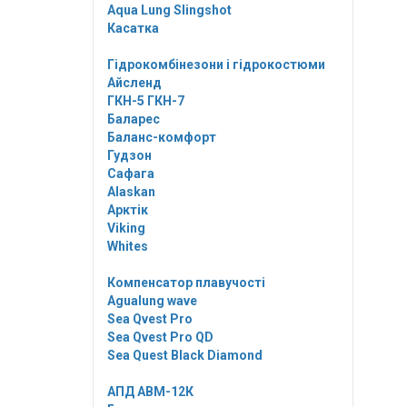
Aqua Lung Slingshot
Касатка
Гідрокомбінезони і гідрокостюми
Айсленд
ГКН-5 ГКН-7
Баларес
Баланс-комфорт
Гудзон
Сафага
Alaskan
Арктік
Viking
Whites
Компенсатор плавучості
Agualung wave
Sea Qvest Pro
Sea Qvest Pro QD
Sea Quest Black Diamond
АПД АВМ-12К