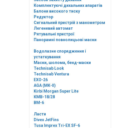
Комплектуючі дихальних апаратів
Балони високого тиску
Редуктор
Сигнальний пристрій з манометром
Легеневий автомат
Рятувальні пристрої
Панорамні повнолицьові маски
Водолазне спорядження і
устаткування
Маски, шолома, бенд-маски
Technisab Look
Technisab Ventura
EXO-26
AGA (МК-II)
Kirbi Morgan Super Lite
КМВ-18/28
ВМ-6
Ласти
Divex JetFins
Tusa Imprex Tri-EX SF-6