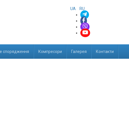
UA
RU
е спорядження
Компресори
Галерея
Контакти