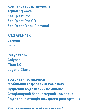
Компенсатор плавучості
Agualung wave
Sea Qvest Pro
Sea Qvest Pro QD
Sea Quest Black Diamond
АПД АВМ-12К
Балони
Faber
Регулятори
Calypso
Titan LX
Legend Clacia
Водолазні комплекси
Мобільний водолазний комплекс
Судновий водолазний комплекс
Стаціонарний барокамерний комплекс
Водолазна станція швидкого розгортання
Устаткування для підводних робіт