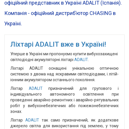
офіційний представник в Україні ADALIT (Іспанія).
Компанія - офіційний дистрибʼютор CHASING в
Україні.
Ліхтарі ADALIT вже в Україні!
Уперше в Україні ми пропонуємо купити вибухозахищені
світлодіодні акумуляторні ліхтарі
ADALIT
.
Ліхтарі ADALIT оснащені унікальною оптичною
системою з двома над яскравими світлодіодами, і літій-
іонним акумулятором останнього покоління.
Ліхтар
ADALIT
призначений для групового і
індивідуального автономного освітлення при
проведенні аварійно-ремонтних і аварійно-рятувальних
робіт у вибухонебезпечних або пожежонебезпечних
зонах.
Ліхтар
ADALIT
так само призначений, як додаткове
джерело світла для використання під землею, у тому