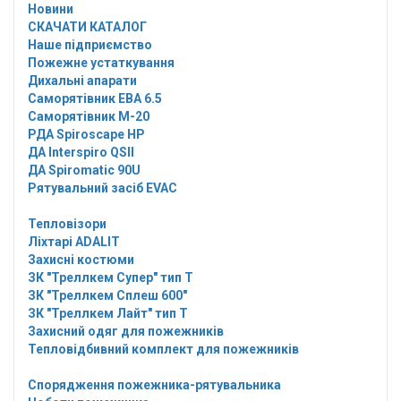
Новини
СКАЧАТИ КАТАЛОГ
Наше підприємство
Пожежне устаткування
Дихальні апарати
Саморятівник EBA 6.5
Саморятівник M-20
РДА Spiroscape HP
ДА Interspiro QSII
ДА Spiromatic 90U
Рятувальний засіб EVAC
Тепловізори
Ліхтарі ADALIT
Захисні костюми
ЗК "Треллкем Супер" тип Т
ЗК "Треллкем Сплеш 600"
ЗК "Треллкем Лайт" тип Т
Захисний одяг для пожежників
Тепловідбивний комплект для пожежників
Спорядження пожежника-рятувальника