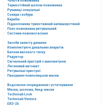
Чоботи пожежника
Термостійкий шолом пожежника
Рукавиці спеціальні
Сокира і кобура
Карабін
Підшоломник трикотажний напівшерстяний
Пояс пожежника рятувальний
Системи пожежогасіння
Засоби захисту дихання
Комплектуючі дихальних апаратів
Балони високого тиску
Редуктор
Сигнальний пристрій з манометром
Легеневий автомат
Рятувальні пристрої
Панорамні повнолицьові маски
Водолазне спорядження і устаткування
Маски, шолома, бенд-маски
Technisab Look
Technisab Ventura
EXO-26