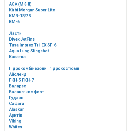
AGA (МК-II)
Kirbi Morgan Super Lite
КМВ-18/28
ВМ-6
Ласти
Divex JetFins
Tusa Imprex Tri-EX SF-6
Aqua Lung Slingshot
Касатка
Гідрокомбінезони і гідрокостюми
Айсленд
ГКН-5 ГКН-7
Баларес
Баланс-комфорт
Гудзон
Сафага
Alaskan
Арктік
Viking
Whites