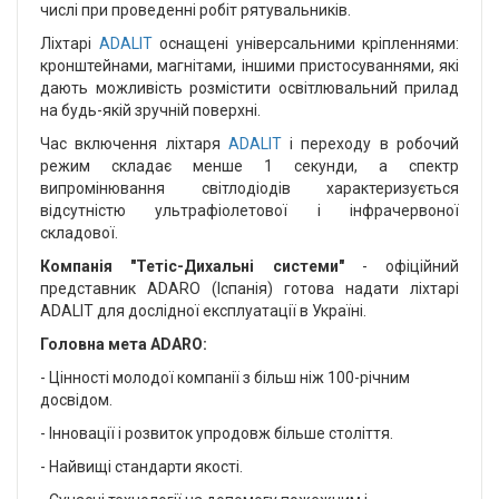
числі при проведенні робіт рятувальників.
Ліхтарі
ADALIT
оснащені універсальними кріпленнями:
кронштейнами, магнітами, іншими пристосуваннями, які
дають можливість розмістити освітлювальний прилад
на будь-якій зручній поверхні.
Час включення ліхтаря
ADALIT
і переходу в робочий
режим складає менше 1 секунди, а спектр
випромінювання світлодіодів характеризується
відсутністю ультрафіолетової і інфрачервоної
складової.
Компанія "Тетіс-Дихальні системи"
- офіційний
представник ADARO (Іспанія) готова надати ліхтарі
ADALIT для дослідної експлуатації в Україні.
Головна мета ADARO:
- Цінності молодої компанії з більш ніж 100-річним
досвідом.
- Інновації і розвиток упродовж більше століття.
- Найвищі стандарти якості.