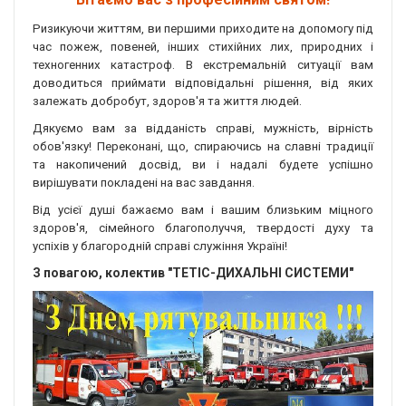
Ризикуючи життям, ви першими приходите на допомогу під
час пожеж, повеней, інших стихійних лих, природних і
техногенних катастроф. В екстремальній ситуації вам
доводиться приймати відповідальні рішення, від яких
залежать добробут, здоров'я та життя людей.
Дякуємо вам за відданість справі, мужність, вірність
обов'язку! Переконані, що, спираючись на славні традиції
та накопичений досвід, ви і надалі будете успішно
вирішувати покладені на вас завдання.
Від усієї душі бажаємо вам і вашим близьким міцного
здоров'я, сімейного благополуччя, твердості духу та
успіхів у благородній справі служіння Україні!
З повагою, колектив "ТЕТІС-ДИХАЛЬНІ СИСТЕМИ"