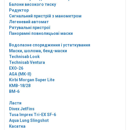
Балони високого тиску
Редуктор
Сигнальний пристрій з манометром
Легеневий автомат
Рятувальні пристрої
Панорамні повнолицьові маски
Водолазне спорядження і устаткування
Маски, шолома, бенд-маски
Technisab Look
Technisab Ventura
EXO-26
AGA (МК-II)
Kirbi Morgan Super Lite
КМВ-18/28
ВМ-6
Ласти
Divex JetFins
Tusa Imprex Tri-EX SF-6
Aqua Lung Slingshot
Касатка