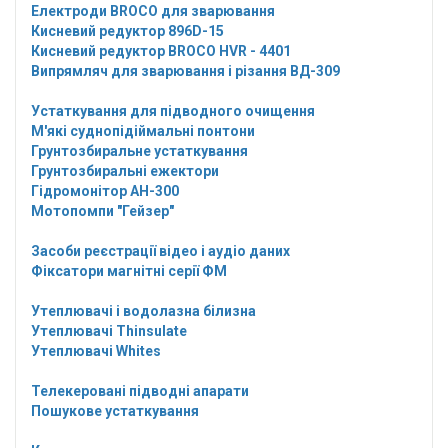
Електроди BROCO для зварювання
Кисневий редуктор 896D-15
Кисневий редуктор BROCO HVR - 4401
Випрямляч для зварювання і різання ВД-309
Устаткування для підводного очищення
М'які суднопідіймальні понтони
Грунтозбиральне устаткування
Грунтозбиральні ежектори
Гідромонітор АН-300
Мотопомпи "Гейзер"
Засоби реєстрації відео і аудіо даних
Фіксатори магнітні серії ФМ
Утеплювачі і водолазна білизна
Утеплювачі Thinsulate
Утеплювачі Whites
Телекеровані підводні апарати
Пошукове устаткування