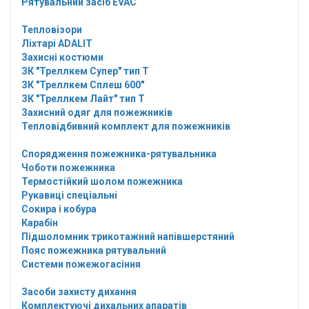
Рятувальний засіб EVAC
Тепловізори
Ліхтарі ADALIT
Захисні костюми
ЗК "Треллкем Супер" тип Т
ЗК "Треллкем Сплеш 600"
ЗК "Треллкем Лайт" тип Т
Захисний одяг для пожежників
Тепловідбивний комплект для пожежників
Спорядження пожежника-рятувальника
Чоботи пожежника
Термостійкий шолом пожежника
Рукавиці спеціальні
Сокира і кобура
Карабін
Підшоломник трикотажний напівшерстяний
Пояс пожежника рятувальний
Системи пожежогасіння
Засоби захисту дихання
Комплектуючі дихальних апаратів