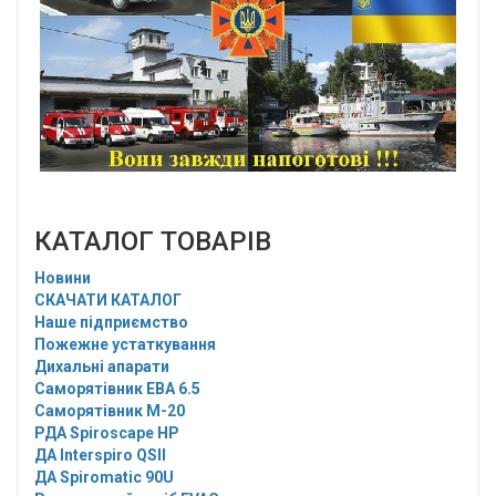
КАТАЛОГ ТОВАРІВ
Новини
СКАЧАТИ КАТАЛОГ
Наше підприємство
Пожежне устаткування
Дихальні апарати
Саморятівник EBA 6.5
Саморятівник M-20
РДА Spiroscape HP
ДА Interspiro QSII
ДА Spiromatic 90U