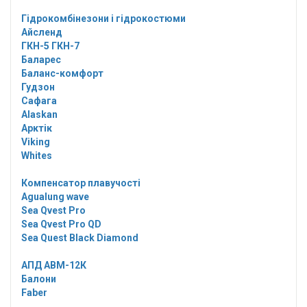
Гідрокомбінезони і гідрокостюми
Айсленд
ГКН-5 ГКН-7
Баларес
Баланс-комфорт
Гудзон
Сафага
Alaskan
Арктік
Viking
Whites
Компенсатор плавучості
Agualung wave
Sea Qvest Pro
Sea Qvest Pro QD
Sea Quest Black Diamond
АПД АВМ-12К
Балони
Faber