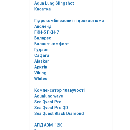
Aqua Lung Slingshot
Касатка
Гідрокомбінезони і гідрокостюми
Айсленд
ГКН-5 ГКН-7
Баларес
Баланс-комфорт
Гудзон
Сафага
Alaskan
Арктік
Viking
Whites
Компенсатор плавучості
Agualung wave
Sea Qvest Pro
Sea Qvest Pro QD
Sea Quest Black Diamond
АПД АВМ-12К