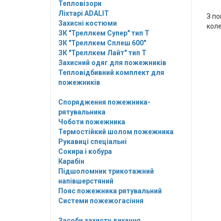
Тепловізори
Ліхтарі ADALIT
З по
Захисні костюми
коле
ЗК "Треллкем Супер" тип Т
ЗК "Треллкем Сплеш 600"
ЗК "Треллкем Лайт" тип Т
Захисний одяг для пожежників
Тепловідбивний комплект для
пожежників
Спорядження пожежника-
рятувальника
Чоботи пожежника
Термостійкий шолом пожежника
Рукавиці спеціальні
Сокира і кобура
Карабін
Підшоломник трикотажний
напівшерстяний
Пояс пожежника рятувальний
Системи пожежогасіння
Засоби захисту дихання