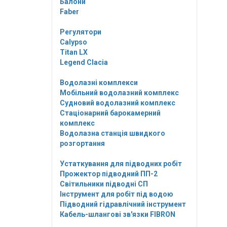
Балони
Faber
Регулятори
Calypso
Titan LX
Legend Clacia
Водолазні комплекси
Мобільний водолазний комплекс
Судновий водолазний комплекс
Стаціонарний барокамерний
комплекс
Водолазна станція швидкого
розгортання
Устаткування для підводних робіт
Прожектор підводний ПП-2
Світильники підводні СП
Інструмент для робіт під водою
Підводний гідравлічний інструмент
Кабель-шлангові зв'язки FIBRON