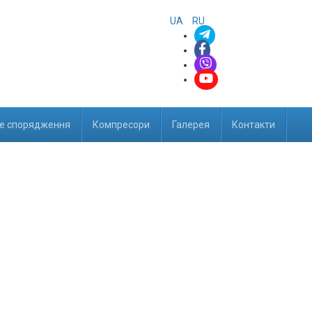
UA
RU
е спорядження
Компресори
Галерея
Контакти