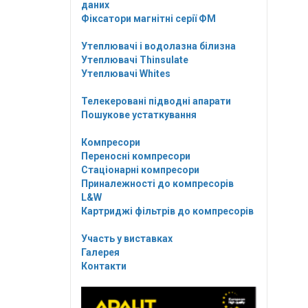
даних
Фіксатори магнітні серії ФМ
Утеплювачі і водолазна білизна
Утеплювачі Thinsulate
Утеплювачі Whites
Телекеровані підводні апарати
Пошукове устаткування
Компресори
Переносні компресори
Стаціонарні компресори
Приналежності до компресорів
L&W
Картриджі фільтрів до компресорів
Участь у виставках
Галерея
Контакти