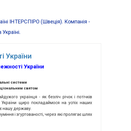
раїні ІНТЕРСПІРО (Швеція). Компанія -
 Україні.
і України
лежності України
хальні системи
аціональним святом
йдужого українця - як безліч річок і потічків
а України щиро покладаймося на успіх наших
ює нашу державу.
уміння і згуртованості, через які пролягає шлях