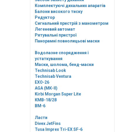
Комплектуючі дихальних апаратів
Балони високого тиску
Редуктор
Сигнальний пристрій з манометром
Легеневий автомат
Рятувальні пристрої
Панорамні повнолицьові маски
Водолазне спорядження і
устаткування
Маски, шолома, бенд-маски
Technisab Look
Technisab Ventura
EXO-26
AGA (МК-II)
Kirbi Morgan Super Lite
КМВ-18/28
ВМ-6
Ласти
Divex JetFins
Tusa Imprex Tri-EX SF-6