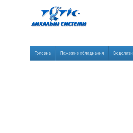
Головна
Пожежне обладнання
Водолазн