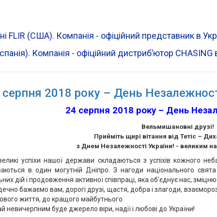
ні FLIR (CША). Компанія - офіційний представник в Ук
Іспанія). Компанія - офіційний дистрибʼютор CHASING в
 серпня 2018 року – День Незалежност
24 серпня 2018 року – День Неза
Вельмишановні друзі!
Прийміть щирі вітання від Тетіс – Ди
з Днем Незалежності України! - великим н
великі успіхи нашої держави складаються з успіхів кожного неба
ваються в один могутній Дніпро. З нагоди національного свят
ьних дій і продовження активної співпраці, яка об'єднує нас, зміцн
ечно бажаємо вам, дорогі друзі, щастя, добра і злагоди, взаємороз
ового життя, до кращого майбутнього.
й невичерпним буде джерело віри, надії і любові до України!