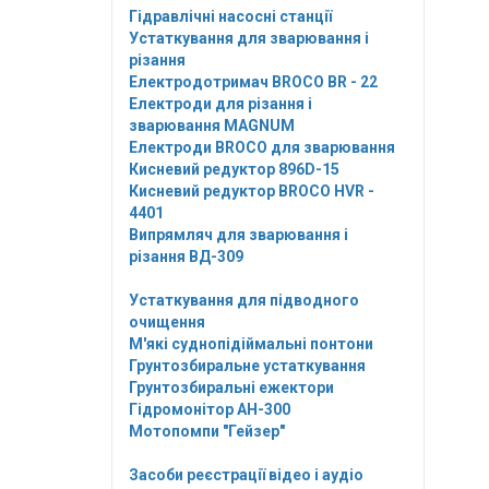
Гідравлічні насосні станції
Устаткування для зварювання і
різання
Електродотримач BROCO BR - 22
Електроди для різання і
зварювання MAGNUM
Електроди BROCO для зварювання
Кисневий редуктор 896D-15
Кисневий редуктор BROCO HVR -
4401
Випрямляч для зварювання і
різання ВД-309
Устаткування для підводного
очищення
М'які суднопідіймальні понтони
Грунтозбиральне устаткування
Грунтозбиральні ежектори
Гідромонітор АН-300
Мотопомпи "Гейзер"
Засоби реєстрації відео і аудіо