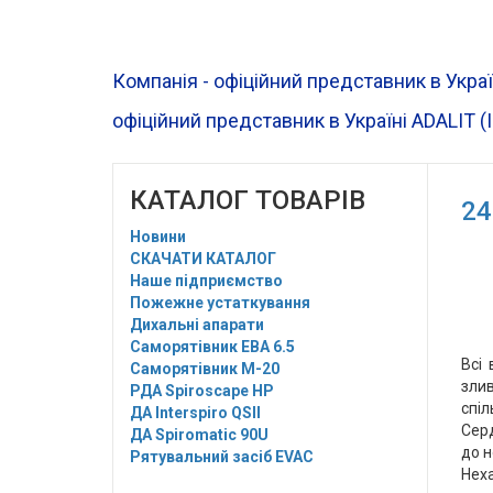
Компанія - офіційний представник в Украї
офіційний представник в Україні ADALIT (
КАТАЛОГ ТОВАРІВ
24
Новини
СКАЧАТИ КАТАЛОГ
Наше підприємство
Пожежне устаткування
Дихальні апарати
Саморятівник EBA 6.5
Всі 
Саморятівник M-20
зли
РДА Spiroscape HP
спіл
ДА Interspiro QSII
Серд
ДА Spiromatic 90U
до н
Рятувальний засіб EVAC
Неха