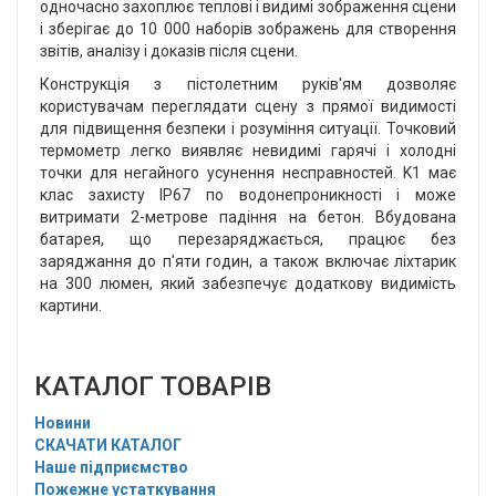
одночасно захоплює теплові і видимі зображення сцени
і зберігає до 10 000 наборів зображень для створення
звітів, аналізу і доказів після сцени.
Конструкція з пістолетним руків'ям дозволяє
користувачам переглядати сцену з прямої видимості
для підвищення безпеки і розуміння ситуації. Точковий
термометр легко виявляє невидимі гарячі і холодні
точки для негайного усунення несправностей. K1 має
клас захисту IP67 по водонепроникності і може
витримати 2-метрове падіння на бетон. Вбудована
батарея, що перезаряджається, працює без
заряджання до п'яти годин, а також включає ліхтарик
на 300 люмен, який забезпечує додаткову видимість
картини.
КАТАЛОГ ТОВАРІВ
Новини
СКАЧАТИ КАТАЛОГ
Наше підприємство
Пожежне устаткування