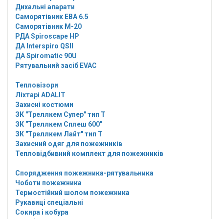
Дихальні апарати
Саморятівник EBA 6.5
Саморятівник M-20
РДА Spiroscape HP
ДА Interspiro QSII
ДА Spiromatic 90U
Рятувальний засіб EVAC
Тепловізори
Ліхтарі ADALIT
Захисні костюми
ЗК "Треллкем Супер" тип Т
ЗК "Треллкем Сплеш 600"
ЗК "Треллкем Лайт" тип Т
Захисний одяг для пожежників
Тепловідбивний комплект для пожежників
Спорядження пожежника-рятувальника
Чоботи пожежника
Термостійкий шолом пожежника
Рукавиці спеціальні
Сокира і кобура