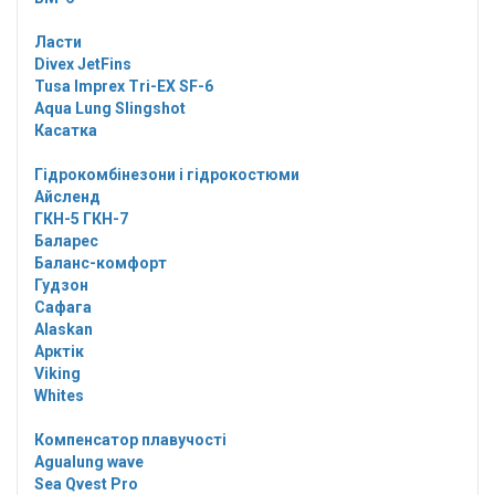
Ласти
Divex JetFins
Tusa Imprex Tri-EX SF-6
Aqua Lung Slingshot
Касатка
Гідрокомбінезони і гідрокостюми
Айсленд
ГКН-5 ГКН-7
Баларес
Баланс-комфорт
Гудзон
Сафага
Alaskan
Арктік
Viking
Whites
Компенсатор плавучості
Agualung wave
Sea Qvest Pro