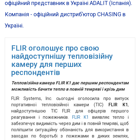
офіційний представник в Україні ADALIT (Іспанія).
Компанія - офіційний дистрибʼютор CHASING в
Україні.
FLIR оголошує про свою
найдоступнішу тепловізійну
камеру для перших
респондентів
Тепловізійна камера FLIR K1 дає першим респондентам
можливість бачити тепло в повній темряві і крізь дим
FLIR Systems, Inc. сьогодні оголосила про випуск
портативної тепловізійної камери (TIC)
FLIR K1
,
найдоступнішою TIC FLIR для офіцерів першого
реагування і пожежників.
FLIR K1
виявляє тепло і
забезпечує видимість через дим і в повній темряві, щоб
поліпшити ситуаційну обізнаність для використання в
заходах по боротьбі з пожежами в диких землях,