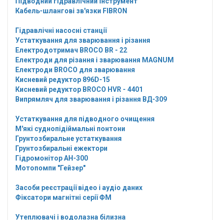
Підводний гідравлічний інструмент
Кабель-шлангові зв'язки FIBRON
Гідравлічні насосні станції
Устаткування для зварювання і різання
Електродотримач BROCO BR - 22
Електроди для різання і зварювання MAGNUM
Електроди BROCO для зварювання
Кисневий редуктор 896D-15
Кисневий редуктор BROCO HVR - 4401
Випрямляч для зварювання і різання ВД-309
Устаткування для підводного очищення
М'які суднопідіймальні понтони
Грунтозбиральне устаткування
Грунтозбиральні ежектори
Гідромонітор АН-300
Мотопомпи "Гейзер"
Засоби реєстрації відео і аудіо даних
Фіксатори магнітні серії ФМ
Утеплювачі і водолазна білизна