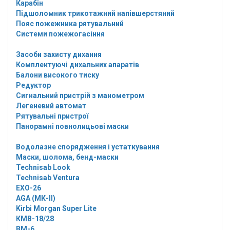
Карабін
Підшоломник трикотажний напівшерстяний
Пояс пожежника рятувальний
Системи пожежогасіння
Засоби захисту дихання
Комплектуючі дихальних апаратів
Балони високого тиску
Редуктор
Сигнальний пристрій з манометром
Легеневий автомат
Рятувальні пристрої
Панорамні повнолицьові маски
Водолазне спорядження і устаткування
Маски, шолома, бенд-маски
Technisab Look
Technisab Ventura
EXO-26
AGA (МК-II)
Kirbi Morgan Super Lite
КМВ-18/28
ВМ-6