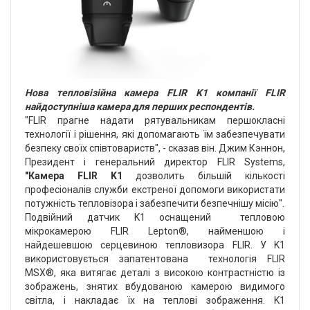
Нова тепловізійна камера FLIR K1 компанії FLIR
найдоступніша камера для перших респондентів.
"FLIR прагне надати рятувальникам першокласні
технології і рішення, які допомагають їм забезпечувати
безпеку своїх співтовариств", - сказав він. Джим Кэннон,
Президент і генеральний директор FLIR Systems,
"Камера FLIR K1
дозволить більшій кількості
професіоналів служби екстреної допомоги використати
потужність тепловізора і забезпечити безпечнішу місію".
Подвійний датчик K1 оснащений тепловою
мікрокамерою FLIR Lepton®, найменшою і
найдешевшою серцевиною тепловизора FLIR. У K1
використовується запатентована технологія FLIR
MSX®, яка витягає деталі з високою контрастністю із
зображень, знятих вбудованою камерою видимого
світла, і накладає їх на теплові зображення. K1